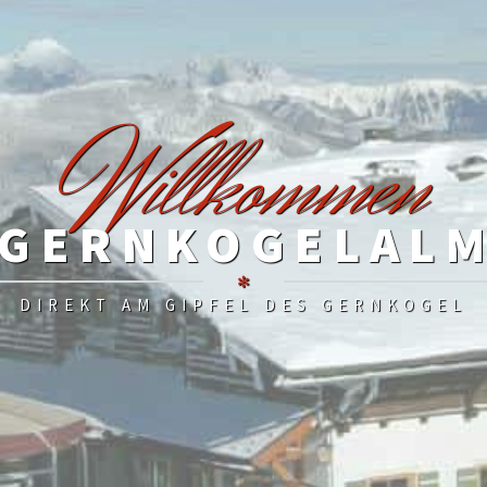
W
illkommen
GERNKOGELAL
✻
DIREKT AM GIPFEL DES GERNKOGEL